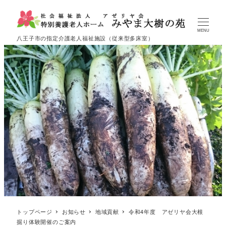
MENU
八王子市の指定介護老人福祉施設（従来型多床室）
トップページ
お知らせ
地域貢献
令和4年度 アゼリヤ会大根
掘り体験開催のご案内